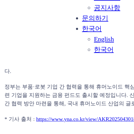
공지사항
정부가 휴머노이드 산업의 성장을 위해 5년간 10개 이상
문의하기
다고 밝혔습니다. 휴머노이드는 인공지능(AI)을 기반으
한국어
마이크로소프트(MS), 엔비디아 등 세계 주요 기업들이
English
최근 출범한 ‘K-휴머노이드 연합’에는 40여 개의 산
한국어
활발히 이뤄지고 있습니다. 연합에 참여한 국내 휴머노이
문 연구기관에 제공하고, 이를 통해 로봇 행동 데이터
다.
정부는 부품·로봇 기업 간 협력을 통해 휴머노이드 핵
련 기업을 지원하는 금융 펀드도 출시할 예정입니다. 
간 협력 방안 마련을 통해, 국내 휴머노이드 산업의 
* 기사 출처 :
https://www.yna.co.kr/view/AKR20250430