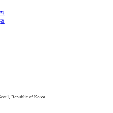
로젝
체결
eoul, Republic of Korea