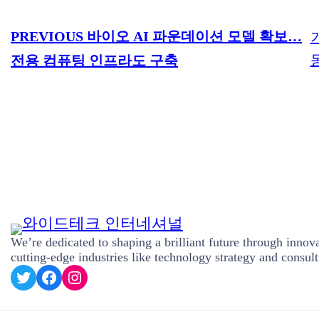
PREVIOUS
바이오 AI 파운데이션 모델 확보…
전용 컴퓨팅 인프라도 구축
We’re dedicated to shaping a brilliant future through innova
cutting-edge industries like technology strategy and consult
#
#
#